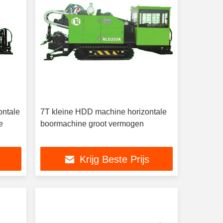
ontale
7T kleine HDD machine horizontale
e
boormachine groot vermogen
Krijg Beste Prijs