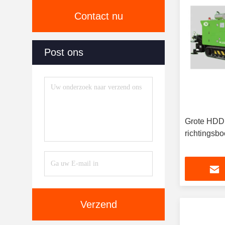
Contact nu
Post ons
Grote HDD 
richtingsb
Verzend